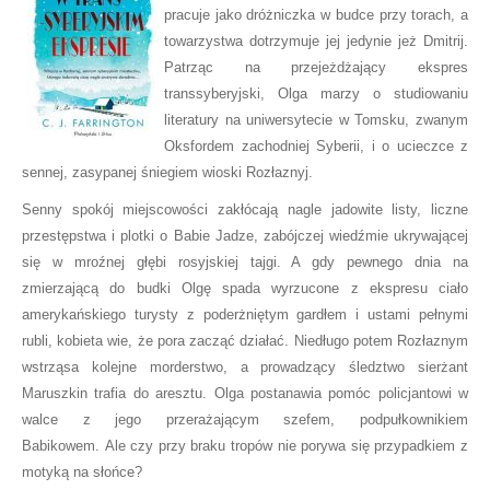
pracuje jako dróżniczka w budce przy torach, a
towarzystwa dotrzymuje jej jedynie jeż Dmitrij.
Patrząc na przejeżdżający ekspres
transsyberyjski, Olga marzy o studiowaniu
literatury na uniwersytecie w Tomsku, zwanym
Oksfordem zachodniej Syberii, i o ucieczce z
sennej, zasypanej śniegiem wioski Rozłaznyj.
Senny spokój miejscowości zakłócają nagle jadowite listy, liczne
przestępstwa i plotki o Babie Jadze, zabójczej wiedźmie ukrywającej
się w mroźnej głębi rosyjskiej tajgi. A gdy pewnego dnia na
zmierzającą do budki Olgę spada wyrzucone z ekspresu ciało
amerykańskiego turysty z poderżniętym gardłem i ustami pełnymi
rubli, kobieta wie, że pora zacząć działać. Niedługo potem Rozłaznym
wstrząsa kolejne morderstwo, a prowadzący śledztwo sierżant
Maruszkin trafia do aresztu. Olga postanawia pomóc policjantowi w
walce z jego przerażającym szefem, podpułkownikiem
Babikowem. Ale czy przy braku tropów nie porywa się przypadkiem z
motyką na słońce?