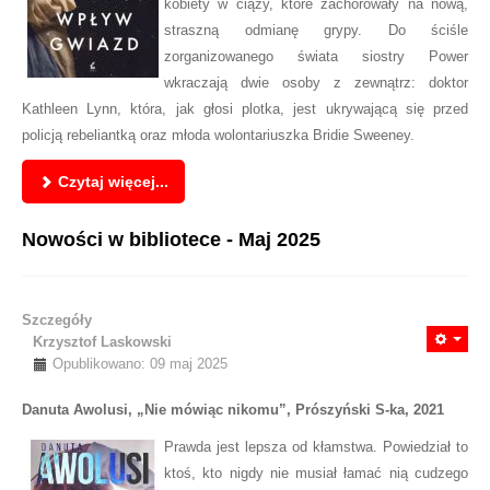
kobiety w ciąży, które zachorowały na nową,
straszną odmianę grypy. Do ściśle
zorganizowanego świata siostry Power
wkraczają dwie osoby z zewnątrz: doktor
Kathleen Lynn, która, jak głosi plotka, jest ukrywającą się przed
policją rebeliantką oraz młoda wolontariuszka Bridie Sweeney.
Czytaj więcej...
Nowości w bibliotece - Maj 2025
Szczegóły
Krzysztof Laskowski
Opublikowano: 09 maj 2025
Danuta Awolusi, „Nie mówiąc nikomu”, Prószyński S-ka, 2021
Prawda jest lepsza od kłamstwa. Powiedział to
ktoś, kto nigdy nie musiał łamać nią cudzego