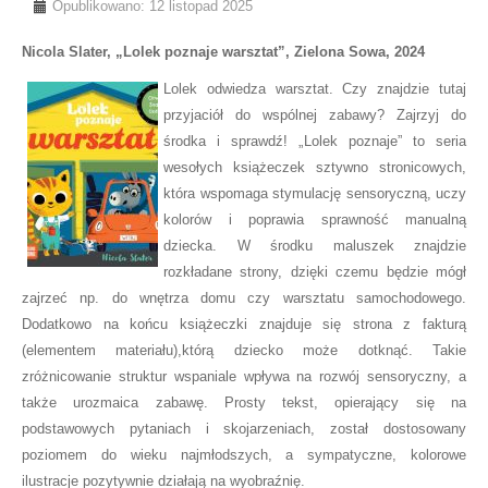
Opublikowano: 12 listopad 2025
Nicola Slater, „Lolek poznaje warsztat”, Zielona Sowa, 2024
Lolek odwiedza warsztat. Czy znajdzie tutaj
przyjaciół do wspólnej zabawy? Zajrzyj do
środka i sprawdź! „Lolek poznaje” to seria
wesołych książeczek sztywno stronicowych,
która wspomaga stymulację sensoryczną, uczy
kolorów i poprawia sprawność manualną
dziecka. W środku maluszek znajdzie
rozkładane strony, dzięki czemu będzie mógł
zajrzeć np. do wnętrza domu czy warsztatu samochodowego.
Dodatkowo na końcu książeczki znajduje się strona z fakturą
(elementem materiału),którą dziecko może dotknąć. Takie
zróżnicowanie struktur wspaniale wpływa na rozwój sensoryczny, a
także urozmaica zabawę. Prosty tekst, opierający się na
podstawowych pytaniach i skojarzeniach, został dostosowany
poziomem do wieku najmłodszych, a sympatyczne, kolorowe
ilustracje pozytywnie działają na wyobraźnię.