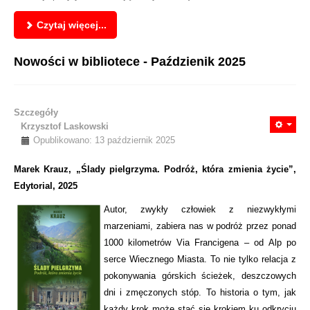
Czytaj więcej...
Nowości w bibliotece - Paździenik 2025
Szczegóły
Krzysztof Laskowski
Opublikowano: 13 październik 2025
Marek Krauz, „Ślady pielgrzyma. Podróż, która zmienia życie”,
Edytorial, 2025
Autor, zwykły człowiek z niezwykłymi
marzeniami, zabiera nas w podróż przez ponad
1000 kilometrów Via Francigena – od Alp po
serce Wiecznego Miasta. To nie tylko relacja z
pokonywania górskich ścieżek, deszczowych
dni i zmęczonych stóp. To historia o tym, jak
każdy krok może stać się krokiem ku odkryciu