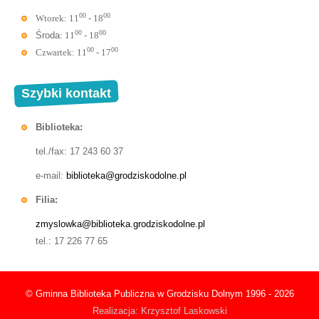
00
00
Wtorek: 11
- 18
00
00
Środa
: 11
- 18
00
00
Czwartek: 11
- 17
Szybki kontakt
Biblioteka:
tel./fax: 17 243 60 37
e-mail:
biblioteka@grodziskodolne.pl
Filia:
zmyslowka@biblioteka.grodziskodolne.pl
tel.: 17 226 77 65
© Gminna Biblioteka Publiczna w Grodzisku Dolnym 1996 - 2026
Realizacja: Krzysztof Laskowski