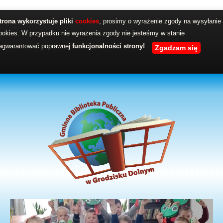
trona wykorzystuje pliki
cookies
, prosimy o wyrażenie zgody na wysyłanie
ookies. W przypadku nie wyrażenia zgody nie jesteśmy w stanie
agwarantować poprawnej
funkcjonalności strony!
Zgadzam się